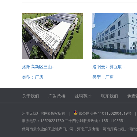
洛阳高新区三山..
洛阳云计算互联..
类型：厂房
类型：厂房
13520221780
13520221780
关于我们
广告承接
诚聘英才
联系我们
免责
河南无忧厂房网©版权所有 |
京公网安备 11011502004519号
服务电话：13520221780 二十四小时服务热线：18511108551
做河南最专业的工业地产门户网，河南厂房出租、河南库房出租、河南