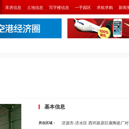
库房信息
土地信息
写字楼信息
一手园区
求租求购
新闻
基本信息
济源市-济水区 西环路原巨康陶瓷厂对
所在区域：