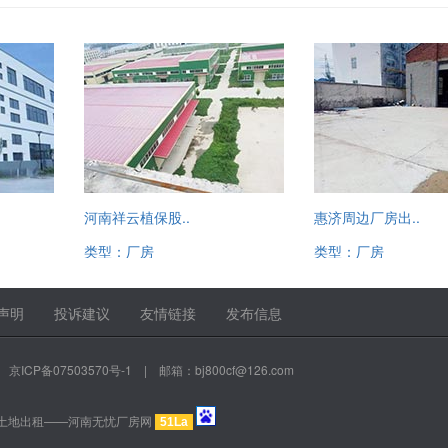
河南祥云植保股..
惠济周边厂房出..
类型：厂房
类型：厂房
13520221780
13520221780
声明
投诉建议
友情链接
发布信息
|
京ICP备07503570号-1
| 邮箱：bj800cf@126.com
土地出租——河南无忧厂房网
51La