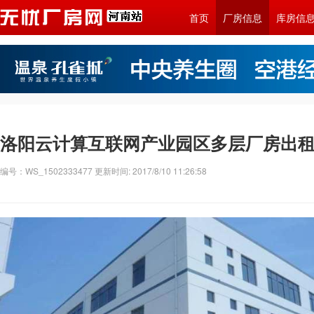
首页
厂房信息
库房信
洛阳云计算互联网产业园区多层厂房出
编号：WS_1502333477 更新时间: 2017/8/10 11:26:58