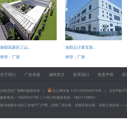
洛阳高新区三山..
洛阳云计算互联..
类型：厂房
类型：厂房
13520221780
13520221780
关于我们
广告承接
诚聘英才
联系我们
免责声明
投
河南无忧厂房网©版权所有 |
京公网安备 11011502004519号
|
京ICP备075
服务电话：13520221780 二十四小时服务热线：18511108551
做河南最专业的工业地产门户网，河南厂房出租、河南库房出租、河南土地出租——