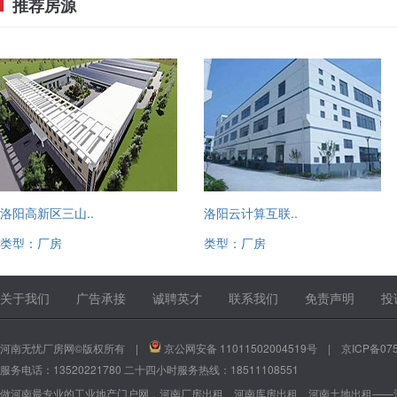
推荐房源
洛阳高新区三山..
洛阳云计算互联..
类型：厂房
类型：厂房
13520221780
13520221780
关于我们
广告承接
诚聘英才
联系我们
免责声明
投
河南无忧厂房网©版权所有 |
京公网安备 11011502004519号
|
京ICP备075
服务电话：13520221780 二十四小时服务热线：18511108551
做河南最专业的工业地产门户网，河南厂房出租、河南库房出租、河南土地出租——