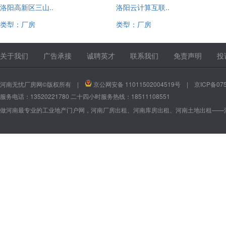
洛阳高新区三山..
洛阳云计算互联..
类型：厂房
类型：厂房
13520221780
13520221780
关于我们
广告承接
诚聘英才
联系我们
免责声明
投
河南无忧厂房网©版权所有 |
京公网安备 11011502004519号
|
京ICP备075
服务电话：13520221780 二十四小时服务热线：18511108551
做河南最专业的工业地产门户网，河南厂房出租、河南库房出租、河南土地出租——