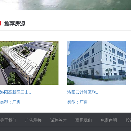
推荐房源
洛阳高新区三山..
洛阳云计算互联..
类型：厂房
类型：厂房
13520221780
13520221780
关于我们
广告承接
诚聘英才
联系我们
免责声明
投