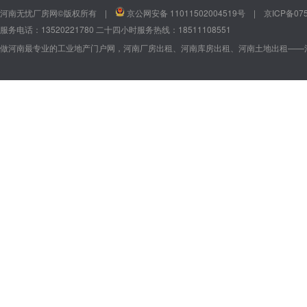
河南无忧厂房网©版权所有 |
京公网安备 11011502004519号
|
京ICP备075
服务电话：13520221780 二十四小时服务热线：18511108551
做河南最专业的工业地产门户网，河南厂房出租、河南库房出租、河南土地出租——