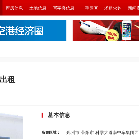
库房信息
土地信息
写字楼信息
一手园区
求租求购
新闻
出租
基本信息
郑州市-荥阳市 科学大道南中车集团
所在区域：