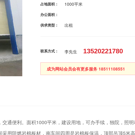
1000平米
占地面积：
办公面积：
出租
供求类型：
13520221780
联系方式：
李先生
成为网站会员会有更多服务 18511108551
交通便利。面积1000平米，建设用地，可办手续，独院，照明
间采用阻燃岩棉板材，南车间四周是岩棉板保温，顶部吊顶5米