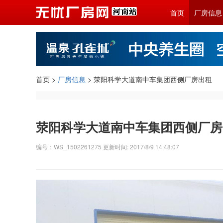
首页
厂房信息
首页 >
厂房信息
> 荥阳科学大道南中车集团西侧厂房出租
荥阳科学大道南中车集团西侧厂房
编号：WS_1502261275 更新时间: 2017/8/9 14:48:07