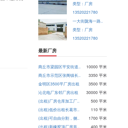
类型：厂房
13520221780
一大街陇海一路..
类型：厂房
13520221780
最新厂房
商丘市梁园区平安街道..
10000 平米
商丘市示范区张阁镇长..
3350 平米
金明区3500平厂房出租
3500 平米
沁北电厂东邻厂房出租
30000 平米
(出租)厂房仓库加工厂..
500 平米
(出租)低价出租长葛市..
110 平米
(出租)可自由分割，侧..
1700 平米
(出租)新橡胶顶厂房首..
400 平米