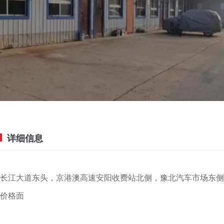
详细信息
长江大道东头，京港澳高速安阳收费站北侧，豫北汽车市场东侧
价格面