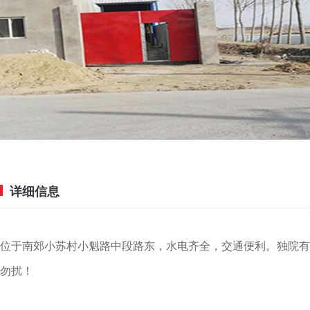
详细信息
位于南郊小苏村小魁路中段路东，水电齐全，交通便利。独院有
勿扰！