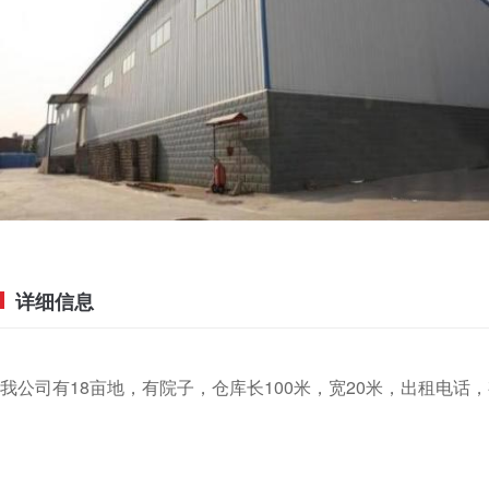
详细信息
我公司有18亩地，有院子，仓库长100米，宽20米，出租电