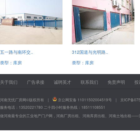
五一路与南环交..
312国道与光明路..
类型：库房
类型：库房
13520221780
13520221780
关于我们
广告承接
诚聘英才
联系我们
免责声明
投
河南无忧厂房网©版权所有 |
京公网安备 11011502004519号
|
京ICP备075
服务电话：13520221780 二十四小时服务热线：18511108551
做河南最专业的工业地产门户网，河南厂房出租、河南库房出租、河南土地出租——