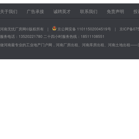
13520221780
13520221780
关于我们
广告承接
诚聘英才
联系我们
免责声明
投
河南无忧厂房网©版权所有 |
京公网安备 11011502004519号
|
京ICP备075
服务电话：13520221780 二十四小时服务热线：18511108551
做河南最专业的工业地产门户网，河南厂房出租、河南库房出租、河南土地出租——