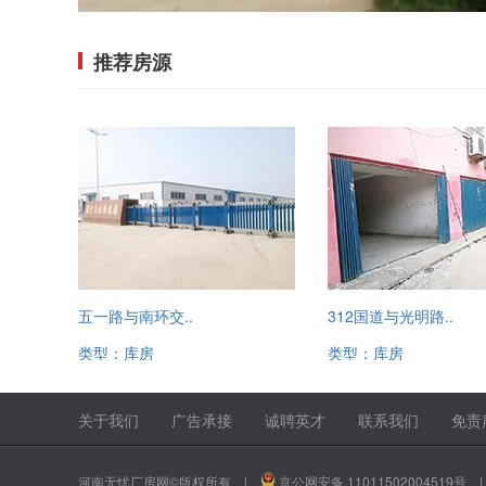
推荐房源
五一路与南环交..
312国道与光明路..
类型：库房
类型：库房
13520221780
13520221780
关于我们
广告承接
诚聘英才
联系我们
免责
河南无忧厂房网©版权所有 |
京公网安备 11011502004519号