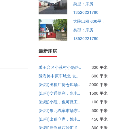
类型：库房
13520221780
大院出租 600平..
类型：库房
13520221780
最新库房
禹王台区小苏村小魁路..
320 平米
陇海路中原车城北 仓..
600 平米
(出租)出租厂房仓库场..
2000 平米
(出租)交通便利，水电..
1500 平米
(出租)小院，也可做工..
100 平米
(出租)豫北汽车市场东..
500 平米
(出租)出租仓库，姚电..
450 平米
(出租)新兴路西段汇龙..
300 平米