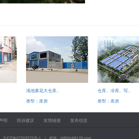
渑池黄花大仓库..
仓库、冷库、写..
类型：库房
类型：库房
13520221780
13520221780
声明
投诉建议
友情链接
发布信息
|
京ICP备07503570号-1
| 邮箱：bj800cf@126.com