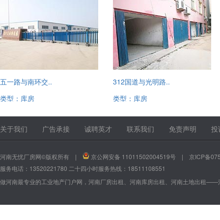
五一路与南环交..
312国道与光明路..
类型：库房
类型：库房
13520221780
13520221780
关于我们
广告承接
诚聘英才
联系我们
免责声明
投
河南无忧厂房网©版权所有 |
京公网安备 11011502004519号
|
京ICP备075
服务电话：13520221780 二十四小时服务热线：18511108551
做河南最专业的工业地产门户网，河南厂房出租、河南库房出租、河南土地出租——