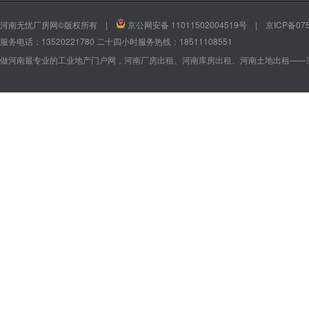
河南无忧厂房网©版权所有 |
京公网安备 11011502004519号
|
京ICP备075
服务电话：13520221780 二十四小时服务热线：18511108551
做河南最专业的工业地产门户网，河南厂房出租、河南库房出租、河南土地出租——