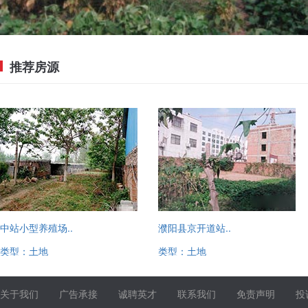
推荐房源
中站小型养殖场..
濮阳县京开道站..
类型：土地
类型：土地
13520221780
13520221780
关于我们
广告承接
诚聘英才
联系我们
免责声明
投