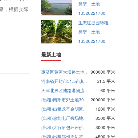
类型：土地
察，根据实际
13520221780
生态红提园转租,..
类型：土地
13520221780
最新土地
惠济区黄河大坝路土地..
900000 平米
河南省开封市51.5亩其..
51.5 平米
天津北辰区陆路港物流..
60 平米
(出租)南阳市郊土地30..
200000 平米
(出租)出租龙亭金明区..
1200 平米
(出租)惠能电厂旁场地..
8500 平米
(出租)大行吊包环评价..
3000 平米
(出租)出租郑州周边武..
4500 平米