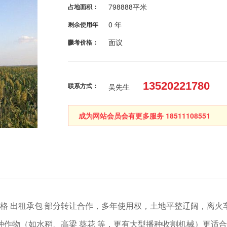
798888平米
占地面积：
0 年
剩余使用年
面议
限：
参考价格：
13520221780
联系方式：
吴先生
成为网站会员会有更多服务 18511108551
价格 出租承包 部分转让合作，多年使用权，土地平整辽阔，离火
作物（如水稻、高梁 葵花 等，更有大型播种收割机械）更适