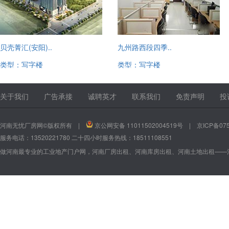
贝壳菁汇(安阳)..
九州路西段四季..
类型：写字楼
类型：写字楼
13520221780
13520221780
关于我们
广告承接
诚聘英才
联系我们
免责声明
投
河南无忧厂房网©版权所有 |
京公网安备 11011502004519号
|
京ICP备075
服务电话：13520221780 二十四小时服务热线：18511108551
做河南最专业的工业地产门户网，河南厂房出租、河南库房出租、河南土地出租——