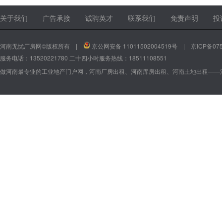
13520221780
13520221780
关于我们
广告承接
诚聘英才
联系我们
免责声明
投
河南无忧厂房网©版权所有 |
京公网安备 11011502004519号
|
京ICP备075
服务电话：13520221780 二十四小时服务热线：18511108551
做河南最专业的工业地产门户网，河南厂房出租、河南库房出租、河南土地出租——